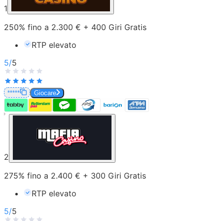
1
250% fino a 2.300 € + 400 Giri Gratis
RTP elevato
5
/
5
*****
Giocare
2
275% fino a 2.400 € + 300 Giri Gratis
RTP elevato
5
/
5