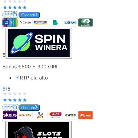
*****
Giocare
6
Bonus €500 + 300 GIRI
RTP più alto
5
/
5
*****
Giocare