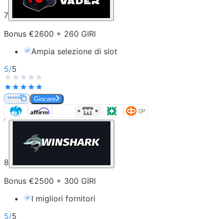
7
Bonus €2600 + 260 GIRI
Ampia selezione di slot
5
/
5
*****
Giocare
8
Bonus €2500 + 300 GIRI
I migliori fornitori
5
/
5